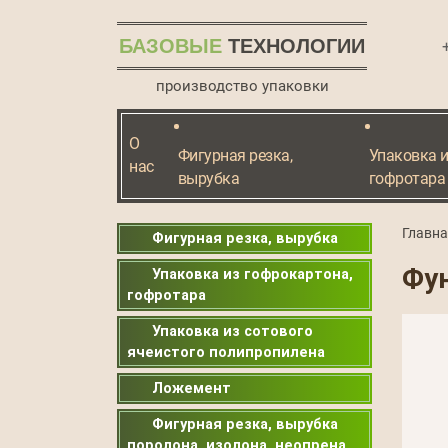
БАЗОВЫЕ
ТЕХНОЛОГИИ
производство упаковки
О
Фигурная резка,
Упаковка и
нас
вырубка
гофротара
Главн
Фигурная резка, вырубка
Фу
Упаковка из гофрокартона,
гофротара
Упаковка из сотового
ячеистого полипропилена
Ложемент
Фигурная резка, вырубка
поролона, изолона, неопрена,