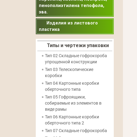
пенополиэтилена тепофола,
эва.
Изделия из листового
пластика
Типы и чертежи упаковки
Тип 02
Складные гофрокороба
упрощенной конструкции
Тип 03
Телескопические
коробки
Тип 04
Картонные коробки
оберточного типа
Тип 05
Гофроящики,
собираемые из элементов в
виде рамы
Тип 06
Картонные коробки
оберточного типа 2
Тип 07
Складные гофрокороба