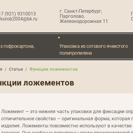
г. Санкт-Петербург,
+7 (921) 9310013
Парголово,
korob2004@bk.ru
Железнодорожная 11
з гофрокартона,
Упаковка из сотового ячеистого
полипропилена
ая
/
Статьи
/
Функции ложементов
нкции ложементов
Ложемент — это нижняя часть упаковки для фиксации опр
отличительное свойство — оригинальная форма, которая 
изделия. Ложементы повсеместно используют в качестве
товаров. Они особенно популярны среди производителей в