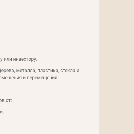
у или инвестору.
рева, металла, пластика, стекла и
азмещения и перемещения.
в от:
и;