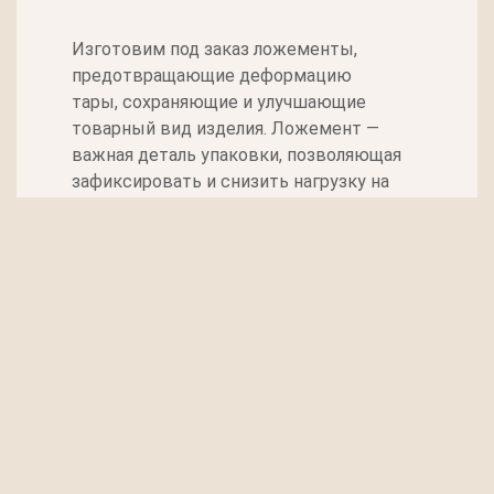
Изготовим под заказ ложементы,
предотвращающие деформацию
тары, сохраняющие и улучшающие
товарный вид изделия. Ложемент —
важная деталь упаковки, позволяющая
зафиксировать и снизить нагрузку на
продукцию. Он незаменим при работе с
хрупкими, ломкими деталями, с теми,
которые сложно установить на столе
или полке.
При выборе ложемента из поролона, эва,
ППЭ, НПЭ или изолона, следует
тщательно подойти к выбору материала.
Мы производим этот вид вкладышей из:
гофрокартона, поролона,
пенополиэтилена, изолона, эва и т.п..